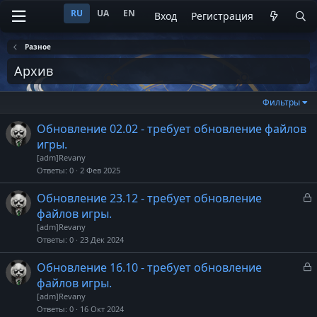
RU
UA
EN
Вход
Регистрация
Разное
Архив
Фильтры
Обновление 02.02 - требует обновление файлов
игры.
[adm]Revany
Ответы
0
2 Фев 2025
З
Обновление 23.12 - требует обновление
а
файлов игры.
к
[adm]Revany
р
Ответы
0
23 Дек 2024
т
З
Обновление 16.10 - требует обновление
а
а
файлов игры.
к
[adm]Revany
р
Ответы
0
16 Окт 2024