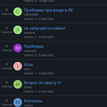
Ответы
0
18 Мар 2025
0
Проблемы при входе в ЛК
C
Голосов
CBETJI9I40K
Ответы
0
25 Фев 2025
0
не запускается клиент
A
Голосов
adzerkot
Ответы
3
24 Фев 2025
0
Проблема
M
Голосов
maxima91
Ответы
0
23 Фев 2025
0
Коза
I
Голосов
Intel
Ответы
1
22 Фев 2025
0
Вопрос по квесту тт
H
Голосов
Honey
Ответы
5
21 Фев 2025
0
Агатионы
M
Голосов
mutant