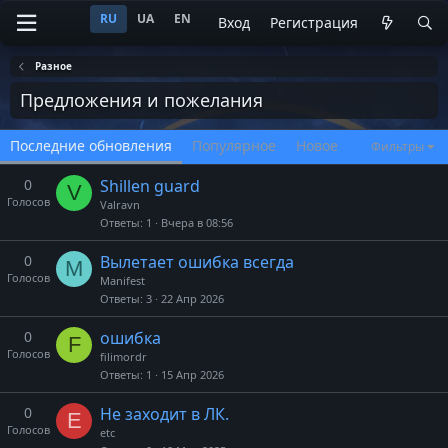
RU
UA
EN
Вход
Регистрация
Разное
Предложения и пожелания
Последние обновления
Популярное
Новое
Фильтры
0
Shillen guard
V
Голосов
Valravn
Ответы
1
Вчера в 08:56
0
Вылетает ошибка всегда
M
Голосов
Manifest
Ответы
3
22 Апр 2026
0
ошибка
F
Голосов
filimordr
Ответы
1
15 Апр 2026
0
Не заходит в ЛК.
E
Голосов
etc