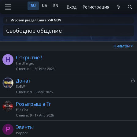
RU
UA
EN
Вход
Регистрация
Игровой раздел Laura х50 NEW
Свободное общение
Фильтры
Открытие !
H
HardTarget
Ответы
1
30 Июл 2026
З
Донат
а
SoEW
к
Ответы
9
6 Май 2026
р
Розыгрыш в Тг
т
E1ekTra
а
Ответы
9
17 Апр 2026
Эвенты
P
Popper