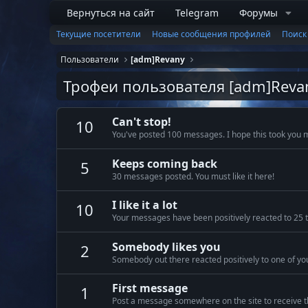
Вернуться на сайт
Telegram
Форумы
Текущие посетители
Новые сообщения профилей
Поиск
Пользователи
[adm]Revany
Трофеи пользователя [adm]Reva
Can't stop!
10
You've posted 100 messages. I hope this took you 
Keeps coming back
5
30 messages posted. You must like it here!
I like it a lot
10
Your messages have been positively reacted to 25 
Somebody likes you
2
Somebody out there reacted positively to one of yo
First message
1
Post a message somewhere on the site to receive th