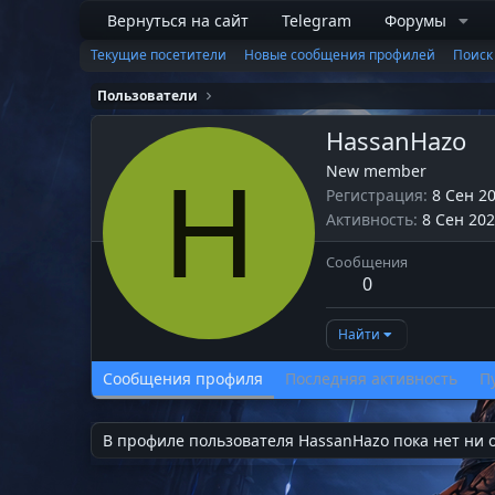
Вернуться на сайт
Telegram
Форумы
Текущие посетители
Новые сообщения профилей
Поиск
Пользователи
HassanHazo
New member
H
Регистрация
8 Сен 2
Активность
8 Сен 20
Сообщения
0
Найти
Сообщения профиля
Последняя активность
П
В профиле пользователя HassanHazo пока нет ни 