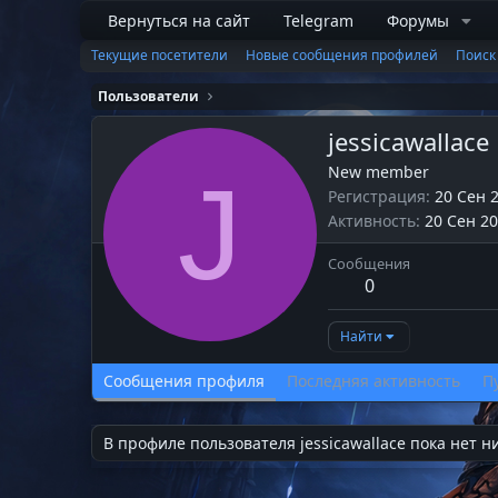
Вернуться на сайт
Telegram
Форумы
Текущие посетители
Новые сообщения профилей
Поиск
Пользователи
jessicawallace
New member
J
Регистрация
20 Сен 
Активность
20 Сен 2
Сообщения
0
Найти
Сообщения профиля
Последняя активность
П
В профиле пользователя jessicawallace пока нет н