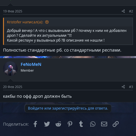
и
и
в
в
19 Фев 2025
#2
н
н
ы
ы
Kristofer написал(а):
й
й
Добрый вечер ! А что с вызывными рб ? почему к ним не добавлен
г
г
дроп ? Сделайте их актуальными "!!!
Какой респаун у вызывных рб ?В описание не нашли !
о
о
л
л
Полностью стандартные рб. со стандартными респами.
о
о
с
с
FeNoMeN
Member
20 Фев 2025
#3
какбы по офф дроп должен быть
Войдите или зарегистрируйтесь для ответа.
Facebook
Twitter
Reddit
Pinterest
Tumblr
WhatsApp
Электронная
Ссылка
Поделиться: