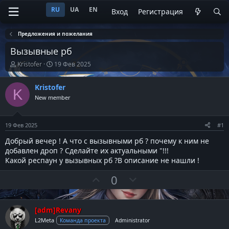
RU
UA
EN
Вход
Регистрация
Предложения и пожелания
Вызывные рб
А
Д
Kristofer
19 Фев 2025
в
а
т
т
Kristofer
о
а
K
р
н
New member
т
а
е
ч
м
а
19 Фев 2025
#1
ы
л
а
Добрый вечер ! А что с вызывными рб ? почему к ним не
добавлен дроп ? Сделайте их актуальными "!!!
Какой респаун у вызывных рб ?В описание не нашли !
П
Н
0
о
е
з
г
[adm]Revany
и
а
L2Meta
т
т
Команда проекта
Administrator