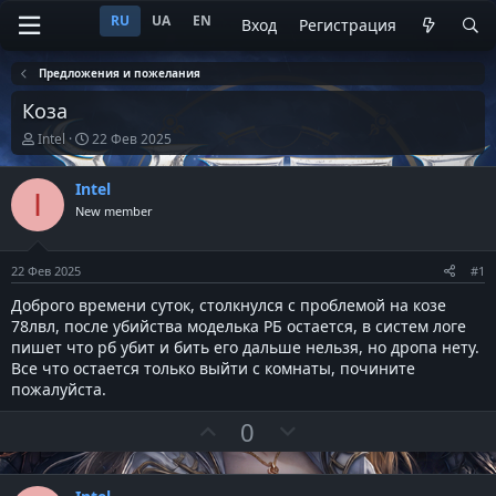
RU
UA
EN
Вход
Регистрация
Предложения и пожелания
Коза
А
Д
Intel
22 Фев 2025
в
а
т
т
Intel
о
а
I
р
н
New member
т
а
е
ч
м
а
22 Фев 2025
#1
ы
л
а
Доброго времени суток, столкнулся с проблемой на козе
78лвл, после убийства моделька РБ остается, в систем логе
пишет что рб убит и бить его дальше нельзя, но дропа нету.
Все что остается только выйти с комнаты, почините
пожалуйста.
П
Н
0
о
е
з
г