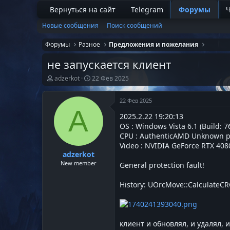
Вернуться на сайт
Telegram
Форумы
Ч
Новые сообщения
Поиск сообщений
Форумы
Разное
Предложения и пожелания
не запускается клиент
А
Д
adzerkot
22 Фев 2025
в
а
т
т
22 Фев 2025
о
а
A
р
н
2025.2.22 19:20:13
т
а
OS : Windows Vista 6.1 (Build: 7
е
ч
м
а
CPU : AuthenticAMD Unknown 
ы
л
Video : NVIDIA GeForce RTX 408
а
adzerkot
New member
General protection fault!
History: UOrcMove::CalculateCR
клиент и обновлял, и удалял, и