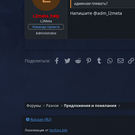
админам плевать?
Напишите @adm_l2meta
L2meta_help
L2Meta
Команда проекта
Administrator
Facebook
Twitter
Reddit
Pinterest
Tumblr
WhatsApp
Элек
Поделиться:
Форумы
Разное
Предложения и пожелания
Russian (RU)
Локализация от
XenForo.Info