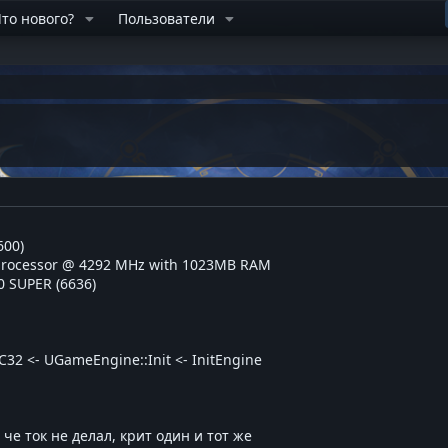
то нового?
Пользователи
600)
processor @ 4292 MHz with 1023MB RAM
0 SUPER (6636)
C32 <- UGameEngine::Init <- InitEngine
 че ток не делал, крит один и тот же