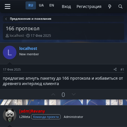
RU
UA
EN
Вход
Регистрация
Предложения и пожелания
166 протокол
А
Д
localhost
17 Фев 2025
в
а
т
т
localhost
о
а
L
р
н
New member
т
а
е
ч
м
а
17 Фев 2025
#1
ы
л
а
предлагаю апнуть пакетку до 166 протокола и избавиться от
древнего интерлюд клиента
П
Н
0
о
е
з
г
[adm]Revany
и
а
L2Meta
т
т
Команда проекта
Administrator
и
и