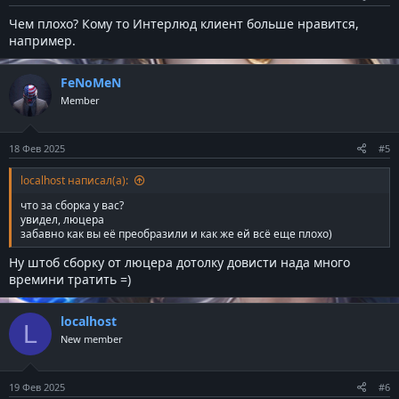
Чем плохо? Кому то Интерлюд клиент больше нравится,
например.
FeNoMeN
Member
18 Фев 2025
#5
localhost написал(а):
что за сборка у вас?
увидел, люцера
забавно как вы её преобразили и как же ей всё еще плохо)
Ну штоб сборку от люцера дотолку довисти нада много
времини тратить =)
localhost
L
New member
19 Фев 2025
#6