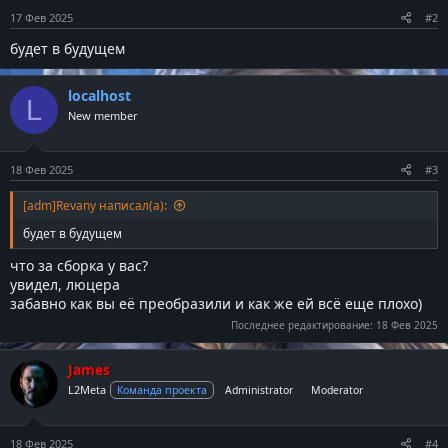
в
в
17 Фев 2025
#2
н
н
будет в будущем
ы
ы
й
й
localhost
г
г
L
New member
о
о
л
л
о
о
18 Фев 2025
#3
с
с
[adm]Revany написал(а):
будет в будущем
что за сборка у вас?
увидел, люцера
забавно как вы её преобразили и как же ей всё еще плохо)
Последнее редактирование:
18 Фев 2025
James
L2Meta
Команда проекта
Administrator
Moderator
18 Фев 2025
#4