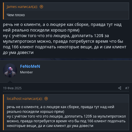
James написал(а):
Чем плохо
речь не о клиенте, а о люцере как сборке, правда тут над
ней реально посидели хорошо прям)
ну с учётом того что это люцера, доплатить 120$ за
мультипротокол можно, правда потребуется время что бы
под 166 клиент подогнать некоторые вещи, да и сам клиент
до ума довести
FeNoMeN
Member
19 Фев 2025
#7
localhost написал(а):
речь не о клиенте, а о люцере как сборке, правда тут над ней
реально посидели хорошо прям)
ну с учётом того что это люцера, доплатить 120$ за мультипротокол
можно, правда потребуется время что бы под 166 клиент подогнать
некоторые вещи, да и сам клиент до ума довести