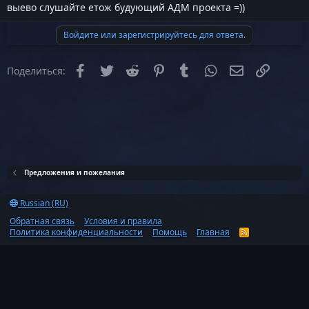
выево слушайте етож будующий АДМ проекта =))
Войдите или зарегистрируйтесь для ответа.
Facebook
Twitter
Reddit
Pinterest
Tumblr
WhatsApp
Электронная
Ссылка
Поделиться:
Предложения и пожелания
Russian (RU)
Обратная связь
Условия и правила
Политика конфиденциальности
Помощь
Главная
R
S
S